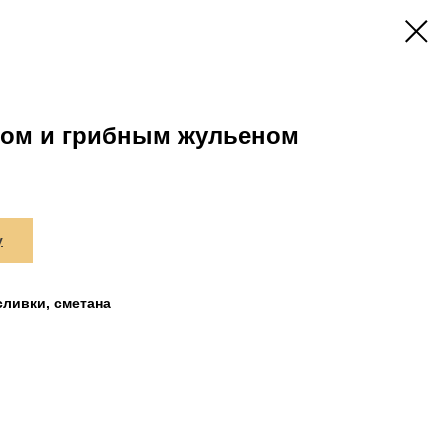
ком и грибным жульеном
у
сливки, сметана