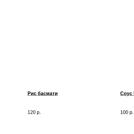
Рис басмати
Соус 
120
р.
100
р.