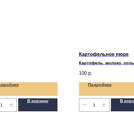
Картофельное пюре
Картофель, молоко, соль
сливочное
100
р.
одробнее
Подробнее
В корзину
В кор