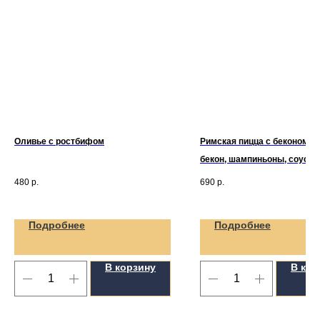
Оливье с ростбифом
Римская пицца с беконом и
бекон, шампиньоны, соус пе
моцарелла (380гр)
480
р.
690
р.
Подробнее
Подробнее
В корзину
В кор