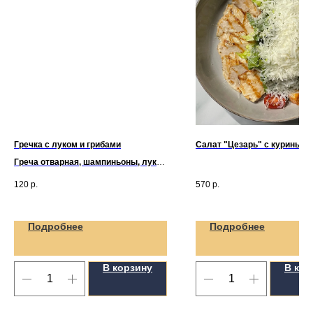
Гречка с луком и грибами
Салат "Цезарь" с куриным
Греча отварная, шампиньоны, лук
репчатый
120
р.
570
р.
Подробнее
Подробнее
В корзину
В кор