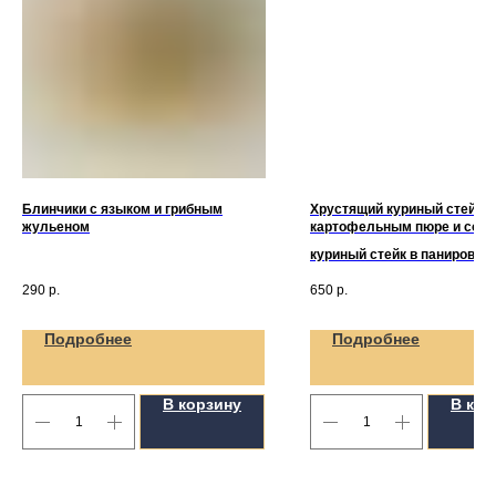
Блинчики с языком и грибным
Хрустящий куриный стейк с
жульеном
картофельным пюре и соус
белых грибов
куриный стейк в панировке,
картофельное пюре, соус
290
р.
650
р.
сливочный из белых грибов 
Подробнее
Подробнее
В корзину
В кор