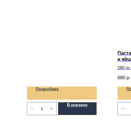
Паста
и яйц
280 гр.
680
р.
Подробнее
П
В корзину