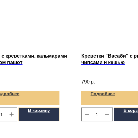
 с креветками, кальмарами
Креветки "Васаби" с 
ом пашот
чипсами и кешью
790
р.
одробнее
Подробнее
В корзину
В кор