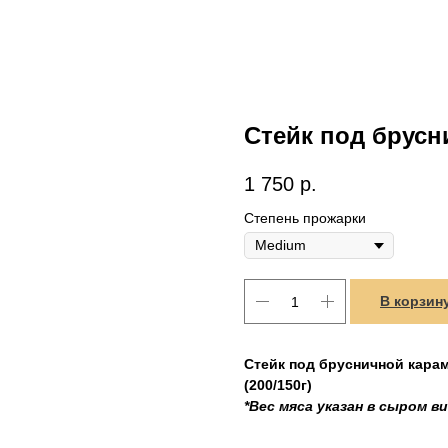
Стейк под брус
1 750
р.
Степень прожарки
В корзин
Стейк под брусничной кара
(200/150г)
*Вес мяса указан в сыром в