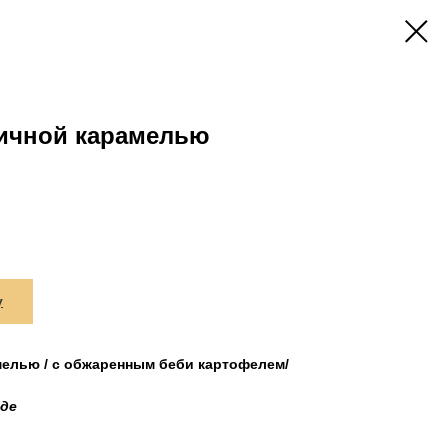
ничной карамелью
у
мелью / с обжаренным беби картофелем/
иде