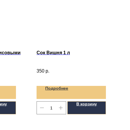
рисовыми
Сок Вишня 1 л
350
р.
Подробнее
зину
В корзину