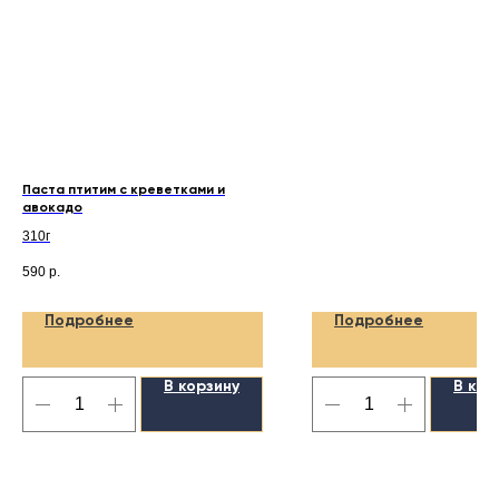
Паста птитим с креветками и
авокадо
310г
590
р.
Подробнее
Подробнее
В корзину
В кор