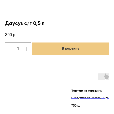
Даусуз с/г 0,5 л
390
р.
В корзину
Тартар из говядины
говядина вырезка, соус пон
картофель фри
750
р.