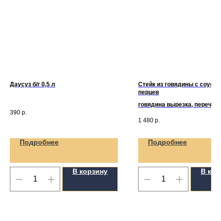
Даусуз б/г 0,5 л
Стейк из говядины с соусом
перцев
говядина вырезка, перечны
390
р.
(200/50гр)
*Вес мяса указан
1 480
р.
виде
Подробнее
Подробнее
В корзину
В кор