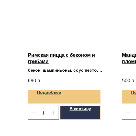
Римская пицца с беконом и
Манд
грибами
плом
бекон, шампиньоны, соус песто,
моцарелла (380гр)
690
р.
500
р.
Подробнее
П
В корзину