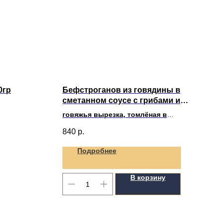
0гр
Бефстроганов из говядины в
сметанном соусе с грибами и
картофельным пюре
говяжья вырезка, томлёная в
сливочно-сметанном соусе, белые
840
р.
грибы, шампиньоны, лук,
картофельное пюре, солёные
Подробнее
огурцы (150/200 гр)
В корзину