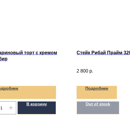
ариновый торт с кремом
Стейк Рибай Прайм 32
бир
2 800
р.
одробнее
Подробнее
В корзину
Out of stock