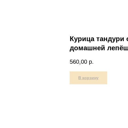
Курица тандури 
домашней лепё
560,00
р.
В корзину