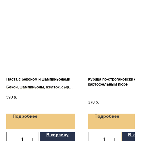
Паста с беконом и шампиньонами
Курица по-строгановски с
картофельным пюре
Бекон, шампиньоны, желток, сыр
пармезан (280гр)
590
р.
370
р.
Подробнее
Подробнее
В корзину
В кор