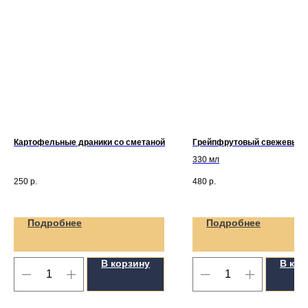
Картофельные драники со сметаной
Грейпфрутовый свежевыжа
330 мл
250
р.
480
р.
Подробнее
Подробнее
В корзину
В кор