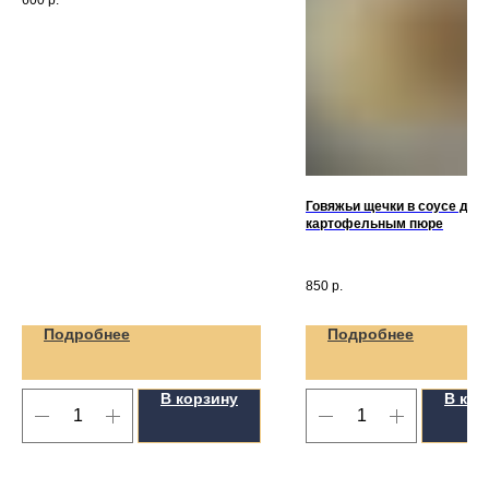
600
р.
Говяжьи щечки в соусе дем
картофельным пюре
850
р.
Подробнее
Подробнее
В корзину
В кор