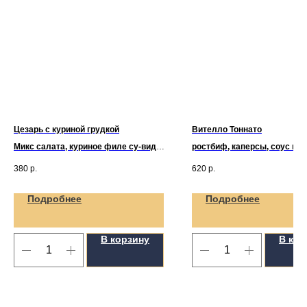
Цезарь с куриной грудкой
Вителло Тоннато
Микс салата, куриное филе су-вид,
ростбиф, каперсы, соус ви
соус цезарь, сыр пармезан,
тоннато
380
р.
620
р.
сухарики.
Подробнее
Подробнее
В корзину
В кор