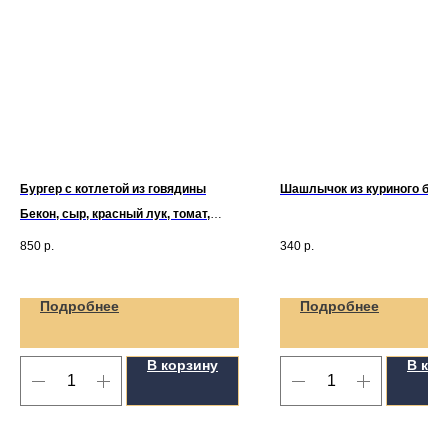
Бургер с котлетой из говядины
Шашлычок из куриного бед
Бекон, сыр, красный лук, томат,
листья салата, солёный огурец,
850
р.
340
р.
бекон, котлета из мраморной
говядины. Подается с картофелем
фри и томатным соусом /
(340/100/50г)
Подробнее
Подробнее
В корзину
В кор