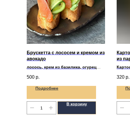
Брускетта с лососем и кремом из
Карт
авокадо
из п
лосось, крем из базилика, огурец
Картоф
свежий (4шт)
500
р.
320
р.
Подробнее
П
В корзину