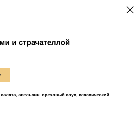
ами и страчателлой
у
с салата, апельсин, ореховый соус, классический