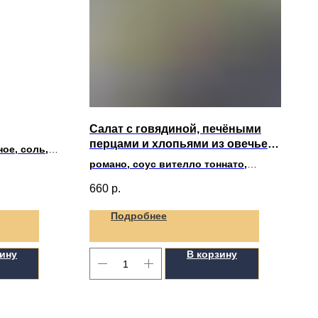
Салат с говядиной, печёными
перцами и хлопьями из овечьего
ое, соль,
сыра
романо, соус вителло тоннато,
ростбиф, хлопья овечьего сыра,
660
р.
печеный перец
Подробнее
зину
В корзину