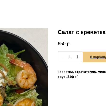
Салат с креветк
650
р.
В корзин
креветки, страчателла, мик
соус /210гр/