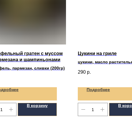
офельный гратен с муссом
Цукини на гриле
армезана и шампиньонами
цукини, масло растительн
ель, пармезан, сливки (200гр)
перец /200гр/
290
р.
одробнее
Подробнее
В корзину
В кор