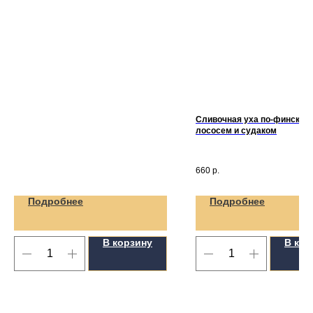
Сливочная уха по-фински с
лососем и судаком
660
р.
Подробнее
Подробнее
В корзину
В кор