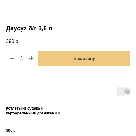
Даусуз б/г 0,5 л
390
р.
В корзину
Котлеты из судака с
картофельными драниками и
соусом дзадзыки
390
р.